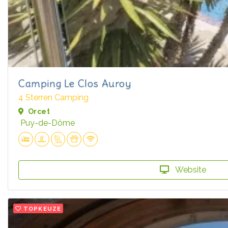
Camping Le Clos Auroy
4 Sterren Camping
Orcet
Puy-de-Dôme
Website
TOPKEUZE