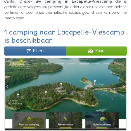
Cantal. Ontdek
uw camping in Lacapelle-Viescamp
die is
gedefinieerd volgens uw persoonlijke criteria door uw zoekopdracht te
verfijnen of door onze thematische secties gewijd aan kamperen te
raadplegen.
1 camping naar Lacapelle-Viescamp
is beschikbaar
Filters
Kaart