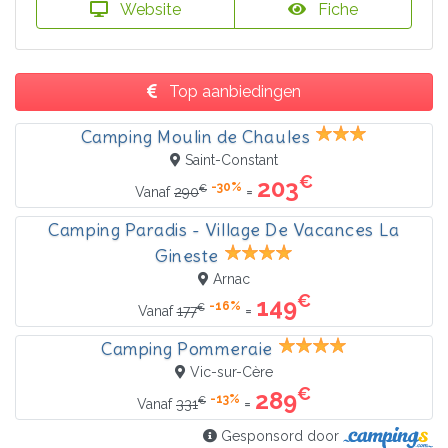
Website
Fiche
Top aanbiedingen
Camping Moulin de Chaules
Saint-Constant
€
203
-30%
€
=
Vanaf
290
Camping Paradis - Village De Vacances La
Gineste
Arnac
€
149
-16%
€
=
Vanaf
177
Camping Pommeraie
Vic-sur-Cère
€
289
-13%
€
=
Vanaf
331
Gesponsord door