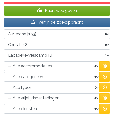
Kaart weergeven
Verfijn de zoekopdracht