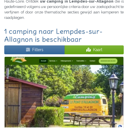
Haute-Loire. Ontdek
uw camping in Lempdes-sur-Allagnon
die is
gedefinieerd volgens uw persoonlijke criteria door uw zoekopdracht te
verfijnen of door onze thematische secties gewijd aan kamperen te
raadplegen.
1 camping naar Lempdes-sur-
Allagnon is beschikbaar
Filters
Kaart