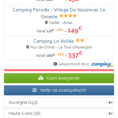
Camping Paradis - Village De Vacances La
Gineste
Cantal - Arnac
€
149
-16%
€
=
Vanaf
177
Camping La Vallée
Puy-de-Dôme - La Tour-d'Auvergne
€
337
-13%
€
=
Vanaf
386
Gesponsord door
Kaart weergeven
Verfijn de zoekopdracht