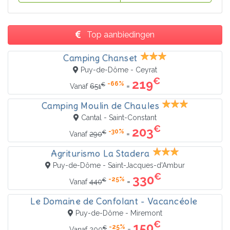
Top aanbiedingen
Camping Chanset
Puy-de-Dôme - Ceyrat
€
219
-66%
€
=
Vanaf
651
Camping Moulin de Chaules
Cantal - Saint-Constant
€
203
-30%
€
=
Vanaf
290
Agriturismo La Stadera
Puy-de-Dôme - Saint-Jacques-d'Ambur
€
330
-25%
€
=
Vanaf
440
Le Domaine de Confolant - Vacancéole
Puy-de-Dôme - Miremont
€
150
-25%
€
=
Vanaf
200