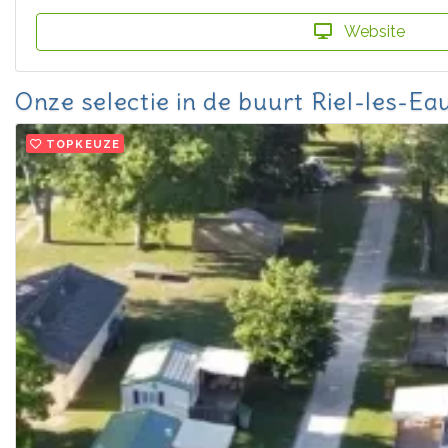
Website
Onze selectie in de buurt Riel-les-Ea
TOPKEUZE