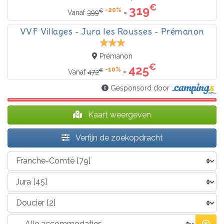
€
319
-20%
€
=
Vanaf
399
VVF Villages - Jura les Rousses - Prémanon
Prémanon
€
425
-10%
€
=
Vanaf
472
Gesponsord door
Kaart weergeven
Verfijn de zoekopdracht