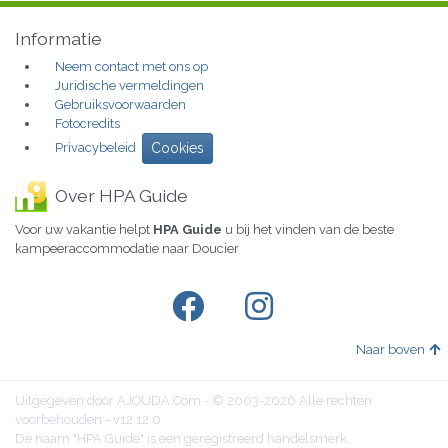
Informatie
Neem contact met ons op
Juridische vermeldingen
Gebruiksvoorwaarden
Fotocredits
Privacybeleid
Cookies
Over HPA Guide
Voor uw vakantie helpt
HPA Guide
u bij het vinden van de beste
kampeeraccommodatie naar Doucier
Naar boven
Uitgegeven door AJOUDA.Com - © 2003-2026 Alle rechten
voorbehouden - v12.12.0
De naam "HPA Guide" is een geregistreerd handelsmerk.