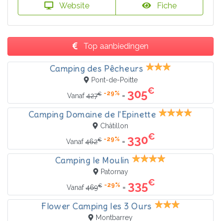
Website
Fiche
Top aanbiedingen
Camping des Pêcheurs
Pont-de-Poitte
€
305
-29%
€
=
Vanaf
427
Camping Domaine de l'Epinette
Châtillon
€
330
-29%
€
=
Vanaf
462
Camping le Moulin
Patornay
€
335
-29%
€
=
Vanaf
469
Flower Camping les 3 Ours
Montbarrey