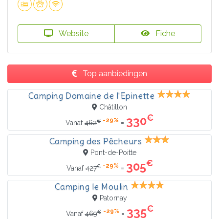
Website
Fiche
Top aanbiedingen
Camping Domaine de l'Epinette
Châtillon
€
330
-29%
€
=
Vanaf
462
Camping des Pêcheurs
Pont-de-Poitte
€
305
-29%
€
=
Vanaf
427
Camping le Moulin
Patornay
€
335
-29%
€
=
Vanaf
469