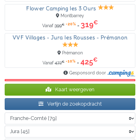
Flower Camping les 3 Ours
Montbarrey
€
319
-20%
€
=
Vanaf
399
VVF Villages - Jura les Rousses - Prémanon
Prémanon
€
425
-10%
€
=
Vanaf
472
Gesponsord door
Kaart weergeven
Verfijn de zoekopdracht