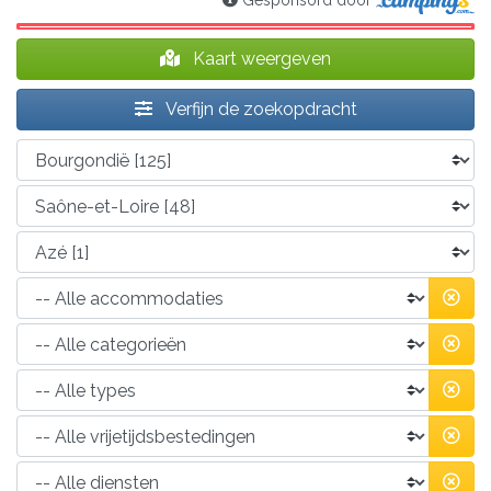
Gesponsord door
Kaart weergeven
Verfijn de zoekopdracht