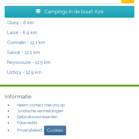
Campings in de buurt Azé
Cluny
- 6 km
Laizé
- 6.9 km
Cormatin
- 12.1 km
Sancé
- 12.2 km
Reyssouze
- 12.5 km
Uchizy
- 12.9 km
Informatie
Neem contact met ons op
Juridische vermeldingen
Gebruiksvoorwaarden
Fotocredits
Privacybeleid
Cookies