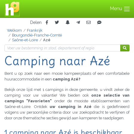
Menu
Delen
Welkom
Frankrijk
Bourgondië-Franche-Comté
Saône-et-Loire
Azé
Camping naar Azé
Bent u op zoek naar een mooie kampeerplaats of een comfortabele
huuraccommodatie in een
camping Azé?
Bekijk onze lijst met 1 campings in deze gemeente, u vindt zeker de
camping voor uw vakantie! We bieden ook
onze selectie van
campings "Favorieten"
onder de mooiste etablissementen van
Saône-et-Loire. Ontdek
uw camping in Azé
die is gedefinieerd
volgens uw persoonlijke criteria door uw zoekopdracht te verfijnen of
door onze thematische secties gewijd aan kamperen te raadplegen.
1 camping naar Azé is beschikbaar