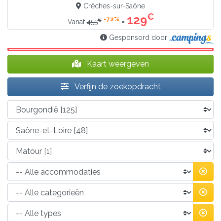
Crêches-sur-Saône
€
129
-72%
€
=
Vanaf
455
Gesponsord door
Kaart weergeven
Verfijn de zoekopdracht