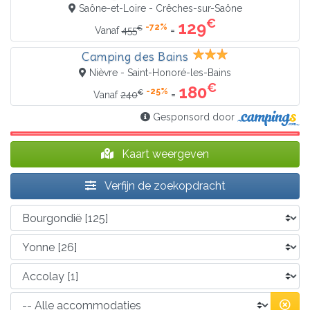
Saône-et-Loire - Crêches-sur-Saône
€
129
-72%
€
=
Vanaf
455
Camping des Bains
Nièvre - Saint-Honoré-les-Bains
€
180
-25%
€
=
Vanaf
240
Gesponsord door
Kaart weergeven
Verfijn de zoekopdracht