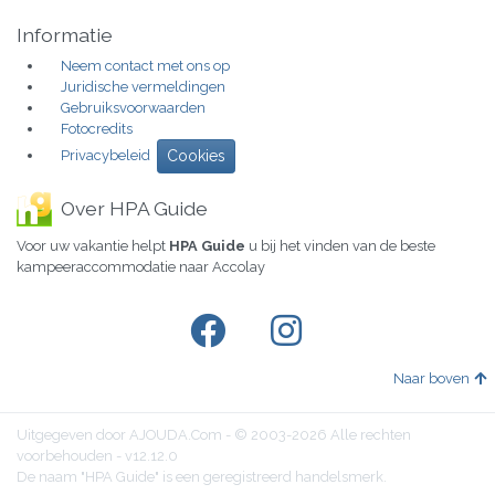
Informatie
Neem contact met ons op
Juridische vermeldingen
Gebruiksvoorwaarden
Fotocredits
Privacybeleid
Cookies
Over HPA Guide
Voor uw vakantie helpt
HPA Guide
u bij het vinden van de beste
kampeeraccommodatie naar Accolay
Naar boven
Uitgegeven door AJOUDA.Com - © 2003-2026 Alle rechten
voorbehouden - v12.12.0
De naam "HPA Guide" is een geregistreerd handelsmerk.