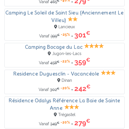
279
-40%
€
=
Vanaf
465
Camping Le Soleil de Saint Sieu (Anciennement Le
Villeu)
Lancieux
€
301
-25%
€
=
Vanaf
399
Camping Bocage du Lac
Jugon-les-Lacs
€
359
-22%
€
=
Vanaf
458
Residence Duguesclin - Vacancéole
Dinan
€
242
-20%
€
=
Vanaf
302
Résidence Odalys Référence La Baie de Sainte
Anne
Trégastel
€
279
-20%
€
=
Vanaf
349