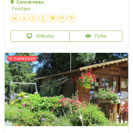
Concarneau
Finistère
Website
Fiche
TOPKEUZE