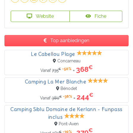
Website
Fiche
Top aanbiedingen
Le Cabellou Plage
Concarneau
€
368
-50%
€
=
Vanaf
735
Camping La Mer Blanche
Bénodet
€
244
-36%
€
=
Vanaf
380
Camping Siblu Domaine de Kerlann - Funpass
inclus
Pont-Aven
€
270
-30%
€