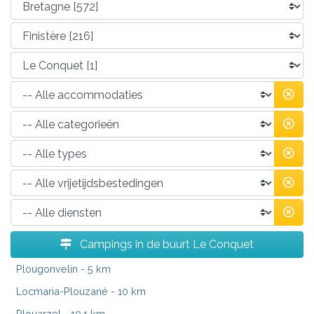
Campings in de buurt Le Conquet
Plougonvelin
- 5 km
Locmaria-Plouzané
- 10 km
Plouarzel
- 10.1 km