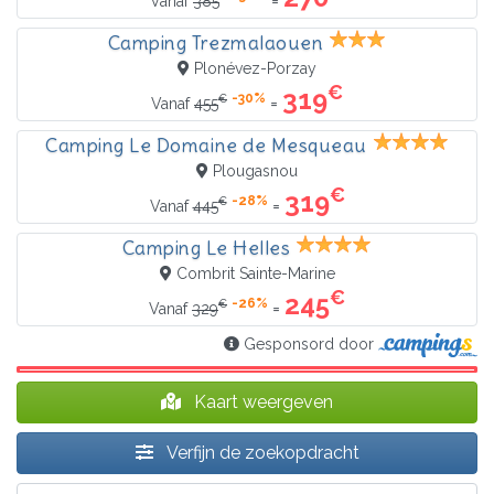
=
Vanaf
385
Camping Trezmalaouen
Plonévez-Porzay
€
319
-30%
€
=
Vanaf
455
Camping Le Domaine de Mesqueau
Plougasnou
€
319
-28%
€
=
Vanaf
445
Camping Le Helles
Combrit Sainte-Marine
€
245
-26%
€
=
Vanaf
329
Gesponsord door
Kaart weergeven
Verfijn de zoekopdracht