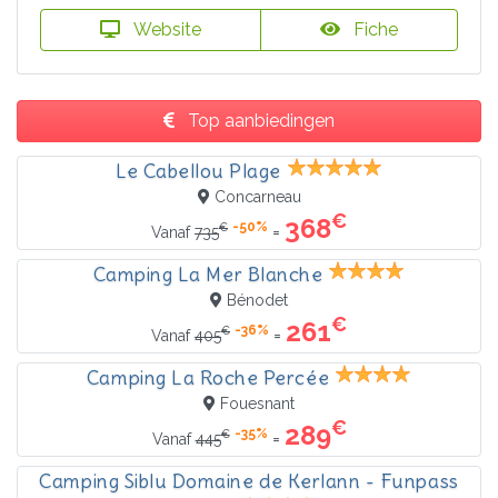
Website
Fiche
Top aanbiedingen
Le Cabellou Plage
Concarneau
€
368
-50%
€
=
Vanaf
735
Camping La Mer Blanche
Bénodet
€
261
-36%
€
=
Vanaf
405
Camping La Roche Percée
Fouesnant
€
289
-35%
€
=
Vanaf
445
Camping Siblu Domaine de Kerlann - Funpass