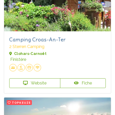
Camping Croas-An-Ter
2 Sterren Camping
Clohars-Carnoët
Finistère
Website
Fiche
TOPKEUZE