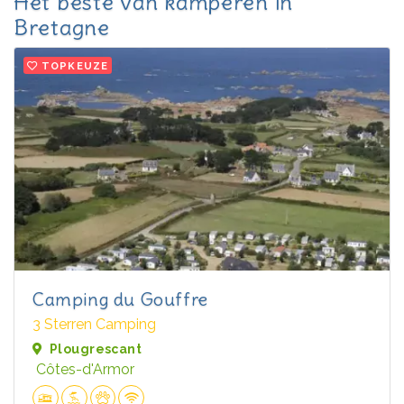
Het beste van kamperen in
Bretagne
TOPKEUZE
Camping du Gouffre
3 Sterren Camping
Plougrescant
Côtes-d'Armor