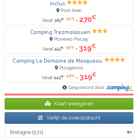
inclus
Pont-Aven
€
270
-30%
€
=
Vanaf
385
Camping Trezmalaouen
Plonévez-Porzay
€
319
-30%
€
=
Vanaf
455
Camping Le Domaine de Mesqueau
Plougasnou
€
319
-28%
€
=
Vanaf
443
Gesponsord door
Kaart weergeven
Verfijn de zoekopdracht