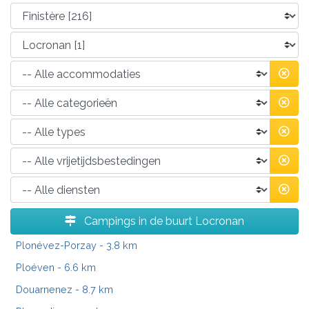
Campings in de buurt Locronan
Plonévez-Porzay
- 3.8 km
Ploéven
- 6.6 km
Douarnenez
- 8.7 km