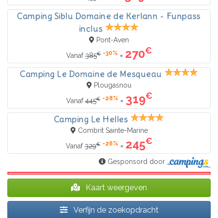
Camping Siblu Domaine de Kerlann - Funpass
inclus
Pont-Aven
€
270
-30%
€
=
Vanaf
385
Camping Le Domaine de Mesqueau
Plougasnou
€
319
-28%
€
=
Vanaf
445
Camping Le Helles
Combrit Sainte-Marine
€
245
-26%
€
=
Vanaf
329
Gesponsord door
Kaart weergeven
Verfijn de zoekopdracht