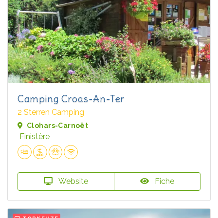
Camping Croas-An-Ter
2 Sterren Camping
Clohars-Carnoët
Finistère
Website
Fiche