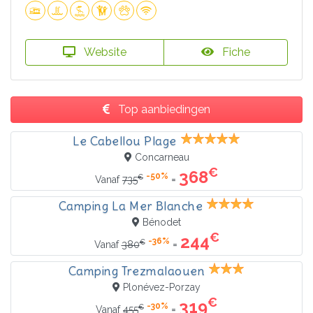
Website
Fiche
Top aanbiedingen
Le Cabellou Plage
Concarneau
€
368
-50%
€
=
Vanaf
735
Camping La Mer Blanche
Bénodet
€
244
-36%
€
=
Vanaf
380
Camping Trezmalaouen
Plonévez-Porzay
€
319
-30%
€
=
Vanaf
455