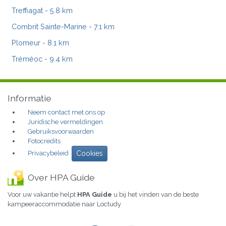
Treffiagat
- 5.8 km
Combrit Sainte-Marine
- 7.1 km
Plomeur
- 8.1 km
Tréméoc
- 9.4 km
Informatie
Neem contact met ons op
Juridische vermeldingen
Gebruiksvoorwaarden
Fotocredits
Privacybeleid
Cookies
Over HPA Guide
Voor uw vakantie helpt
HPA Guide
u bij het vinden van de beste
kampeeraccommodatie naar Loctudy