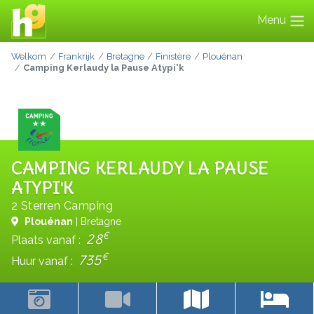
Menu
Welkom
Frankrijk
Bretagne
Finistère
Plouénan
Camping Kerlaudy la Pause Atypi'k
CAMPING KERLAUDY LA PAUSE
ATYPI'K
2 Sterren Camping
Plouénan
| Bretagne
€
28
Plaats vanaf :
€
735
Huur vanaf :