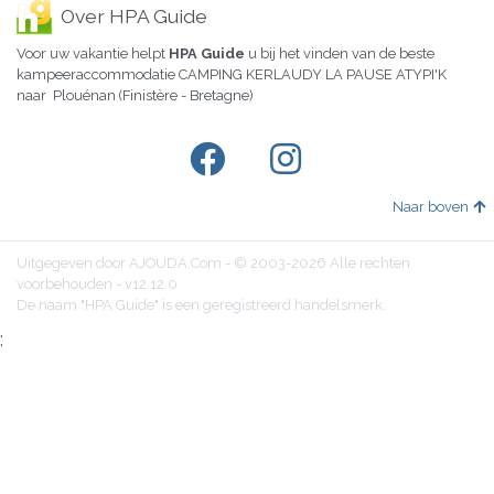
Over HPA Guide
Voor uw vakantie helpt
HPA Guide
u bij het vinden van de beste
kampeeraccommodatie CAMPING KERLAUDY LA PAUSE ATYPI'K
naar Plouénan (Finistère - Bretagne)
Naar boven
Uitgegeven door AJOUDA.Com - © 2003-2026 Alle rechten
voorbehouden - v12.12.0
De naam "HPA Guide" is een geregistreerd handelsmerk.
;