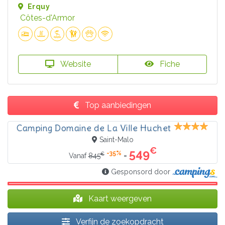
Erquy
Côtes-d'Armor
Website
Fiche
Top aanbiedingen
Camping Domaine de La Ville Huchet
Saint-Malo
€
549
-35%
€
=
Vanaf
845
Gesponsord door
Kaart weergeven
Verfijn de zoekopdracht