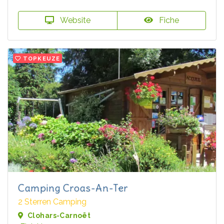
Website
Fiche
TOPKEUZE
Camping Croas-An-Ter
2 Sterren Camping
Clohars-Carnoët