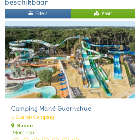
beschikbaar
Filters
Kaart
Camping Mané Guernehué
5 Sterren Camping
Baden
Morbihan