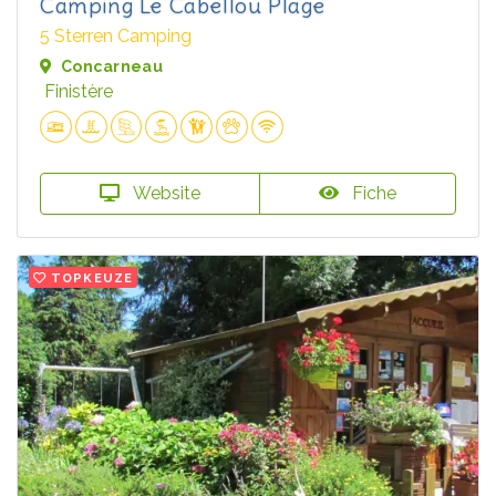
Camping Le Cabellou Plage
5 Sterren Camping
Concarneau
Finistère
Website
Fiche
TOPKEUZE