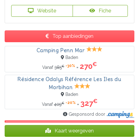
Website
Fiche
Top aanbiedingen
Camping Penn Mar
Baden
€
270
-30%
€
=
Vanaf
385
Résidence Odalys Référence Les Iles du
Morbihan
Baden
€
327
-20%
€
=
Vanaf
409
Gesponsord door
Kaart weergeven