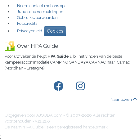
Neem contact met ons op
Juridische vermeldingen
Gebruiksvoorwaarden
Fotocredits
Privacybeleid
Cookies
Over HPA Guide
Voor uw vakantie helpt
HPA Guide
u bij het vinden van de beste
kampeeraccommodatie CAMPING SANDAYA CARNAC naar Carnac
(Morbihan - Bretagne)
Naar boven
Uitgegeven door AJOUDA.Com - © 2003-2026 Alle rechten
voorbehouden - v12.12.0
De naam "HPA Guide" is een geregistreerd handelsmerk.
;