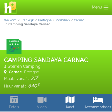
Menu
Welkom
Frankrijk
Bretagne
Morbihan
Carnac
Camping Sandaya Carnac
CAMPING SANDAYA CARNAC
4 Sterren Camping
Carnac
| Bretagne
€
25
Plaats vanaf :
€
640
Huur vanaf :
Foto's
Video
Kaart
Accommodaties