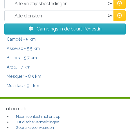
Campings in de buurt Pénestin
Camoël
- 5 km
Assérac
- 5.5 km
Billiers
- 5.7 km
Arzal
- 7 km
Mesquer
- 8.5 km
Muzillac
- 9.1 km
Informatie
Neem contact met ons op
Juridische vermeldingen
Gebruiksvoorwaarden