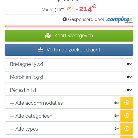
€
214
-32%
€
=
Vanaf
316
Gesponsord door
Kaart weergeven
Verfijn de zoekopdracht