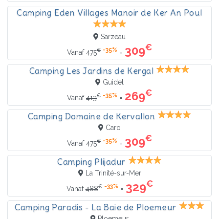
Camping Eden Villages Manoir de Ker An Poul
Sarzeau
€
309
-35%
€
=
Vanaf
475
Camping Les Jardins de Kergal
Guidel
€
269
-35%
€
=
Vanaf
413
Camping Domaine de Kervallon
Caro
€
309
-35%
€
=
Vanaf
475
Camping Plijadur
La Trinité-sur-Mer
€
329
-33%
€
=
Vanaf
488
Camping Paradis - La Baie de Ploemeur
Ploemeur