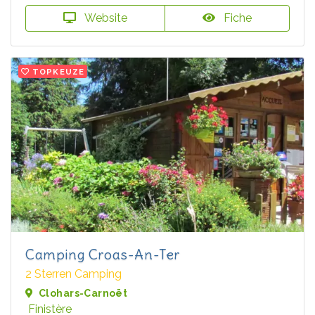
Website
Fiche
TOPKEUZE
Camping Croas-An-Ter
2 Sterren Camping
Clohars-Carnoët
Finistère