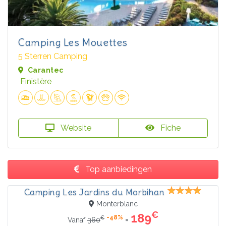
Camping Les Mouettes
5 Sterren Camping
Carantec
Finistère
Website
Fiche
Top aanbiedingen
Camping Les Jardins du Morbihan
Monterblanc
€
189
-48%
€
=
Vanaf
360