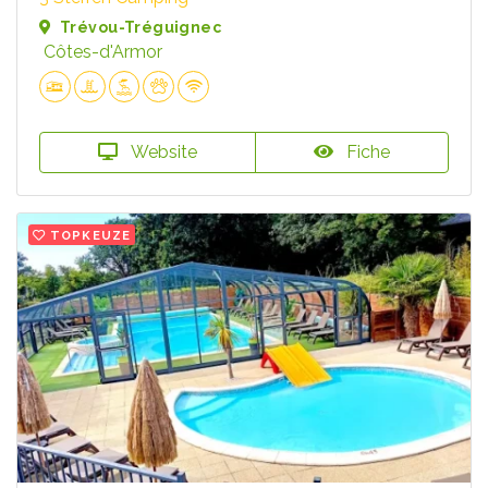
Trévou-Tréguignec
Côtes-d'Armor
Website
Fiche
TOPKEUZE