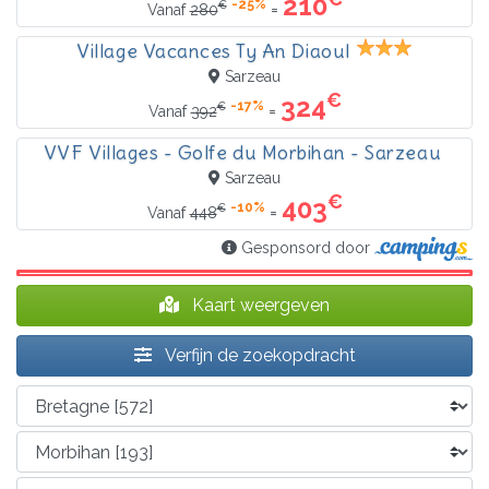
210
-25%
€
=
Vanaf
280
Village Vacances Ty An Diaoul
Sarzeau
€
324
-17%
€
=
Vanaf
392
VVF Villages - Golfe du Morbihan - Sarzeau
Sarzeau
€
403
-10%
€
=
Vanaf
448
Gesponsord door
Kaart weergeven
Verfijn de zoekopdracht