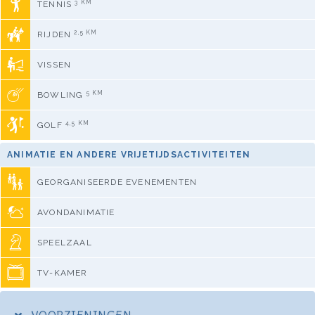
3 KM
TENNIS
2,5 KM
RIJDEN
VISSEN
5 KM
BOWLING
4,5 KM
GOLF
ANIMATIE EN ANDERE VRIJETIJDSACTIVITEITEN
GEORGANISEERDE EVENEMENTEN
AVONDANIMATIE
SPEELZAAL
TV-KAMER
VOORZIENINGEN