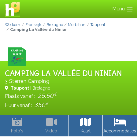
Menu
Welkom
Frankrijk
Bretagne
Morbihan
Taupont
Camping La Vallée du Ninian
CAMPING LA VALLÉE DU NINIAN
3 Sterren Camping
Taupont
| Bretagne
€
25,50
Plaats vanaf :
€
350
Huur vanaf :
Foto's
Video
Kaart
Accommodaties