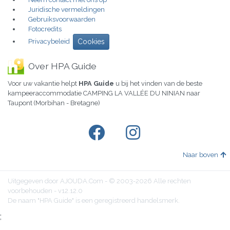
Juridische vermeldingen
Gebruiksvoorwaarden
Fotocredits
Privacybeleid
Cookies
Over HPA Guide
Voor uw vakantie helpt
HPA Guide
u bij het vinden van de beste
kampeeraccommodatie CAMPING LA VALLÉE DU NINIAN naar
Taupont (Morbihan - Bretagne)
Naar boven
Uitgegeven door AJOUDA.Com - © 2003-2026 Alle rechten
voorbehouden - v12.12.0
De naam "HPA Guide" is een geregistreerd handelsmerk.
;