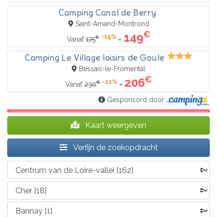
Camping Canal de Berry
Saint-Amand-Montrond
€
149
-15%
€
=
Vanaf
175
Camping Le Village loisirs de Goule
Bessais-le-Fromental
€
206
-11%
€
=
Vanaf
230
Gesponsord door
Kaart weergeven
Verfijn de zoekopdracht