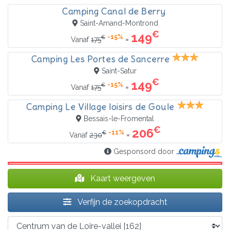
Camping Canal de Berry
Saint-Amand-Montrond
€
149
-15%
€
=
Vanaf
175
Camping Les Portes de Sancerre
Saint-Satur
€
149
-15%
€
=
Vanaf
175
Camping Le Village loisirs de Goule
Bessais-le-Fromental
€
206
-11%
€
=
Vanaf
230
Gesponsord door
Kaart weergeven
Verfijn de zoekopdracht