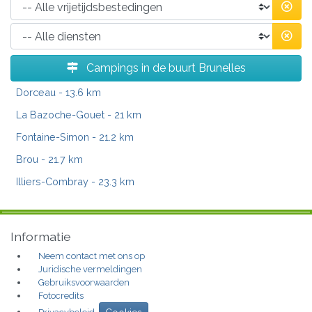
Campings in de buurt Brunelles
Dorceau
- 13.6 km
La Bazoche-Gouet
- 21 km
Fontaine-Simon
- 21.2 km
Brou
- 21.7 km
Illiers-Combray
- 23.3 km
Informatie
Neem contact met ons op
Juridische vermeldingen
Gebruiksvoorwaarden
Fotocredits
Privacybeleid