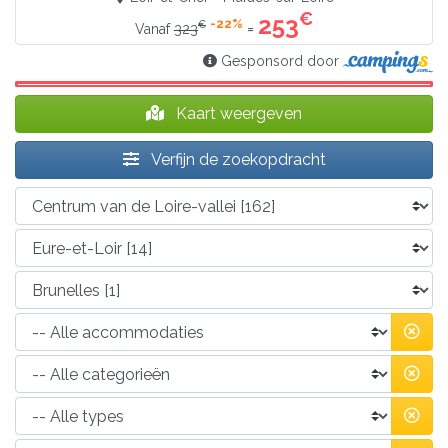
€
253
-22%
€
=
Vanaf
323
Gesponsord door
Kaart weergeven
Verfijn de zoekopdracht