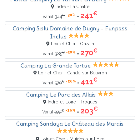
Indre - La Châtre
€
241
-30%
€
=
Vanaf
344
Camping Siblu Domaine de Dugny - Funpass
Inclus
Loir-et-Cher - Onzain
€
270
-30%
€
=
Vanaf
385
Camping La Grande Tortue
Loir-et-Cher - Candé-sur-Beuvron
€
411
-28%
€
=
Vanaf
570
Camping Le Parc des Allais
Indre-et-Loire - Trogues
€
203
-26%
€
=
Vanaf
273
Camping Sandaya Le Château des Marais
Loir-et-Cher - Muides-sur-Loire