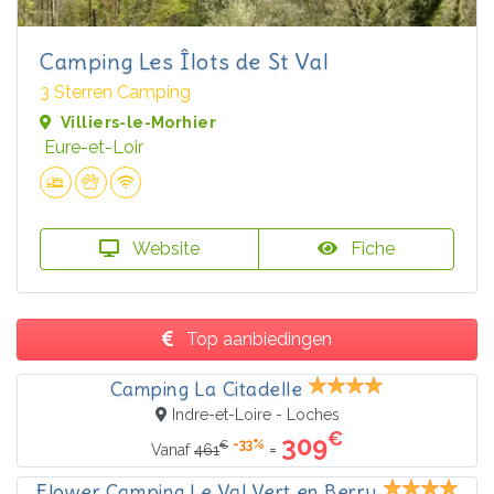
Camping Les Îlots de St Val
3 Sterren Camping
Villiers-le-Morhier
Eure-et-Loir
Website
Fiche
Top aanbiedingen
Camping La Citadelle
Indre-et-Loire - Loches
€
309
-33%
€
=
Vanaf
461
Flower Camping Le Val Vert en Berry