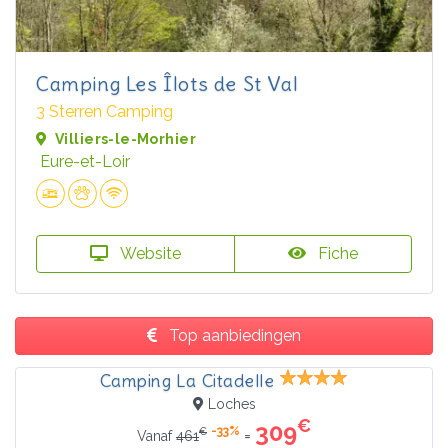
Camping Les Îlots de St Val
3 Sterren Camping
Villiers-le-Morhier
Eure-et-Loir
Website
Fiche
Top aanbiedingen
Camping La Citadelle
Loches
€
309
-33%
€
=
Vanaf
461