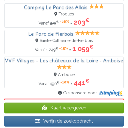
Camping Le Parc des Allais
Trogues
€
203
-26%
€
=
Vanaf
273
Le Parc de Fierbois
Sainte-Catherine-de-Fierbois
€
1 059
-15%
€
=
Vanaf
1 249
VVF Villages - Les châteaux de la Loire - Amboise
Amboise
€
441
-10%
€
=
Vanaf
490
Gesponsord door
Kaart weergeven
Verfijn de zoekopdracht