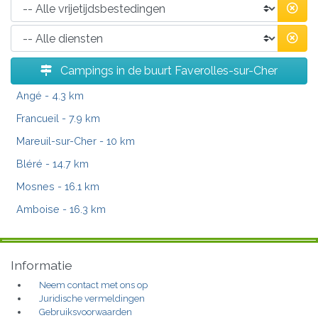
Campings in de buurt Faverolles-sur-Cher
Angé
- 4.3 km
Francueil
- 7.9 km
Mareuil-sur-Cher
- 10 km
Bléré
- 14.7 km
Mosnes
- 16.1 km
Amboise
- 16.3 km
Informatie
Neem contact met ons op
Juridische vermeldingen
Gebruiksvoorwaarden