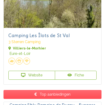
Camping Les Îlots de St Val
3 Sterren Camping
Villiers-le-Morhier
Eure-et-Loir
Website
Fiche
Top aanbiedingen
Camping Siblu Domaine de Dugny - Funpass