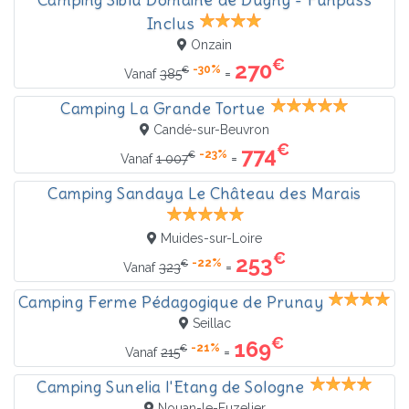
Inclus
Onzain
€
270
-30%
€
=
Vanaf
385
Camping La Grande Tortue
Candé-sur-Beuvron
€
774
-23%
€
=
Vanaf
1 007
Camping Sandaya Le Château des Marais
Muides-sur-Loire
€
253
-22%
€
=
Vanaf
323
Camping Ferme Pédagogique de Prunay
Seillac
€
169
-21%
€
=
Vanaf
215
Camping Sunelia l'Etang de Sologne
Nouan-le-Fuzelier