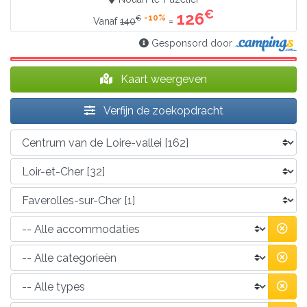
€
126
-10%
€
=
Vanaf
140
Gesponsord door
Kaart weergeven
Verfijn de zoekopdracht