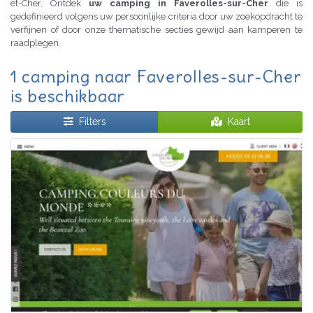
et-Cher. Ontdek
uw camping in Faverolles-sur-Cher
die is
gedefinieerd volgens uw persoonlijke criteria door uw zoekopdracht te
verfijnen of door onze thematische secties gewijd aan kamperen te
raadplegen.
1 camping naar Faverolles-sur-Cher
is beschikbaar
Filters
Kaart