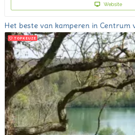
Website
Het beste van kamperen in Centrum v
TOPKEUZE