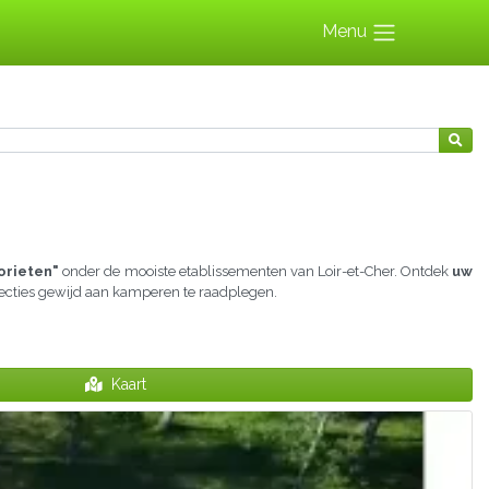
Menu
orieten"
onder de mooiste etablissementen van Loir-et-Cher. Ontdek
uw
 secties gewijd aan kamperen te raadplegen.
Kaart