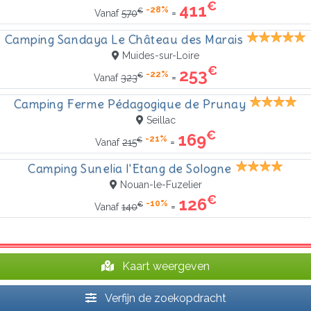
€
411
-28%
€
=
Vanaf
570
Camping Sandaya Le Château des Marais
Muides-sur-Loire
€
253
-22%
€
=
Vanaf
323
Camping Ferme Pédagogique de Prunay
Seillac
€
169
-21%
€
=
Vanaf
215
Camping Sunelia l'Etang de Sologne
Nouan-le-Fuzelier
€
126
-10%
€
=
Vanaf
140
Kaart weergeven
Verfijn de zoekopdracht