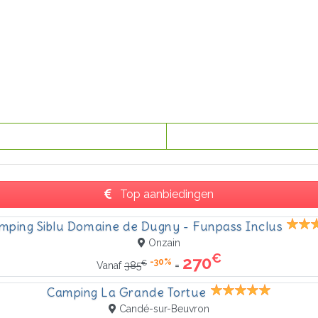
Top aanbiedingen
mping Siblu Domaine de Dugny - Funpass Inclus
Onzain
€
270
-30%
€
=
Vanaf
385
Camping La Grande Tortue
Candé-sur-Beuvron