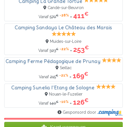
Camping La Grande Tortue
Candé-sur-Beuvron
€
411
-28%
€
=
Vanaf
570
Camping Sandaya Le Château des Marais
Muides-sur-Loire
€
253
-22%
€
=
Vanaf
323
Camping Ferme Pédagogique de Prunay
Seillac
€
169
-21%
€
=
Vanaf
215
Camping Sunelia l'Etang de Sologne
Nouan-le-Fuzelier
€
126
-10%
€
=
Vanaf
140
Gesponsord door