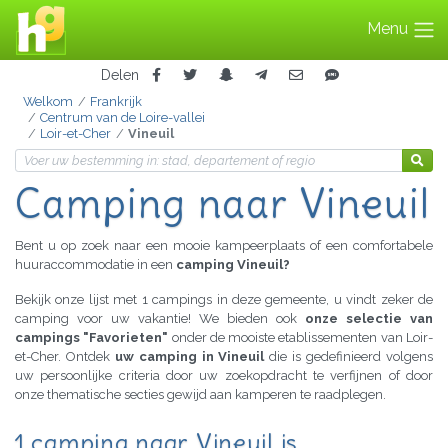
Menu
Delen
Welkom
Frankrijk
Centrum van de Loire-vallei
Loir-et-Cher
Vineuil
Camping naar Vineuil
Bent u op zoek naar een mooie kampeerplaats of een comfortabele
huuraccommodatie in een
camping Vineuil?
Bekijk onze lijst met 1 campings in deze gemeente, u vindt zeker de
camping voor uw vakantie! We bieden ook
onze selectie van
campings "Favorieten"
onder de mooiste etablissementen van Loir-
et-Cher. Ontdek
uw camping in Vineuil
die is gedefinieerd volgens
uw persoonlijke criteria door uw zoekopdracht te verfijnen of door
onze thematische secties gewijd aan kamperen te raadplegen.
1 camping naar Vineuil is