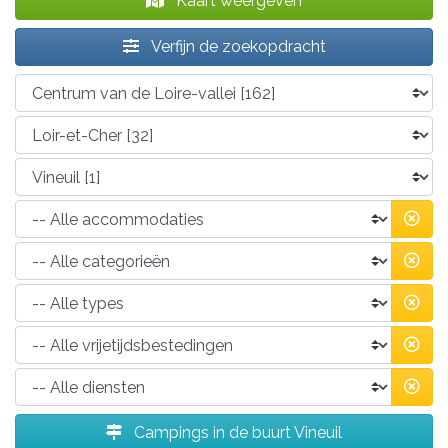
Kaart weergeven
Verfijn de zoekopdracht
Campings in de buurt Vineuil