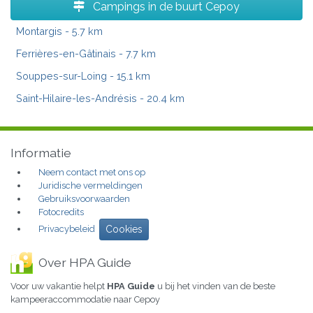
Campings in de buurt Cepoy
Montargis
- 5.7 km
Ferrières-en-Gâtinais
- 7.7 km
Souppes-sur-Loing
- 15.1 km
Saint-Hilaire-les-Andrésis
- 20.4 km
Informatie
Neem contact met ons op
Juridische vermeldingen
Gebruiksvoorwaarden
Fotocredits
Privacybeleid
Cookies
Over HPA Guide
Voor uw vakantie helpt
HPA Guide
u bij het vinden van de beste
kampeeraccommodatie naar Cepoy