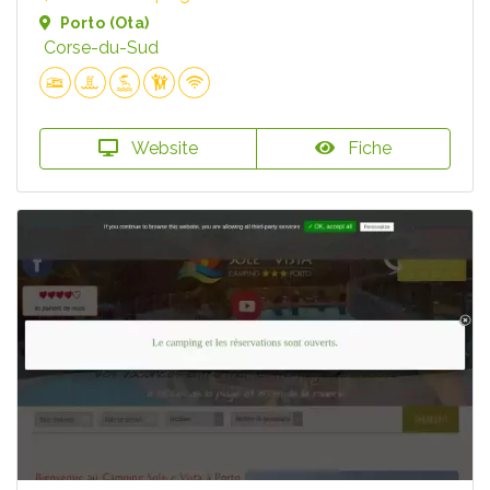
Porto (Ota)
Corse-du-Sud
Website
Fiche