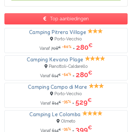
Top aanbiedingen
Camping Pitrera Village
Porto-Vecchio
€
280
-60%
€
=
Vanaf
708
Camping Kevano Plage
Pianottoli-Caldarello
€
280
-54%
€
=
Vanaf
614
Camping Campo di Mare
Porto-Vecchio
€
529
-35%
€
=
Vanaf
814
Camping Le Colomba
Olmeto
€
399
-35%
€
=
Vanaf
614