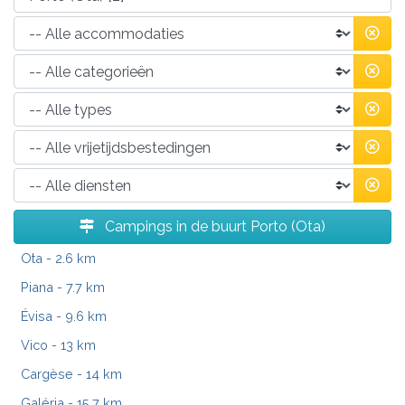
Campings in de buurt Porto (Ota)
Ota
- 2.6 km
Piana
- 7.7 km
Évisa
- 9.6 km
Vico
- 13 km
Cargèse
- 14 km
Galéria
- 15.7 km