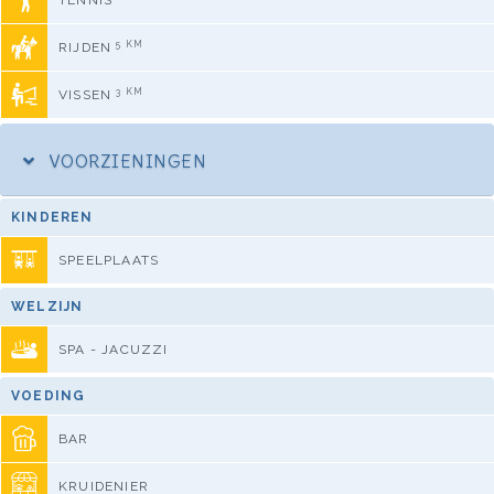
TENNIS
5 KM
RIJDEN
3 KM
VISSEN
VOORZIENINGEN
KINDEREN
SPEELPLAATS
WELZIJN
SPA - JACUZZI
VOEDING
BAR
KRUIDENIER