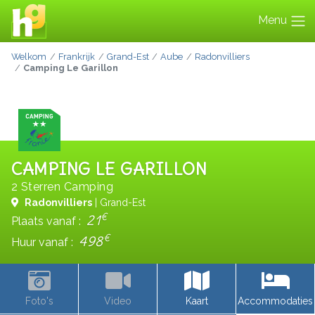
Menu
Welkom
Frankrijk
Grand-Est
Aube
Radonvilliers
Camping Le Garillon
CAMPING LE GARILLON
2 Sterren Camping
Radonvilliers
| Grand-Est
€
21
Plaats vanaf :
€
498
Huur vanaf :
Foto's
Video
Kaart
Accommodaties