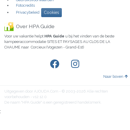
Fotocredits
Privacybeleid
Cookies
Over HPA Guide
Voor uw vakantie helpt
HPA Guide
u bij het vinden van de beste
kampeeraccommodatie SITES ET PAYSAGES AU CLOS DE LA
CHAUME naar Corcieux (Vogezen - Grand-Est)
Naar boven
Uitgegeven door AJOUDA.Com - © 2003-2026 Alle rechten
voorbehouden - v12.12.0
De naam "HPA Guide" is een geregistreerd handelsmerk.
;