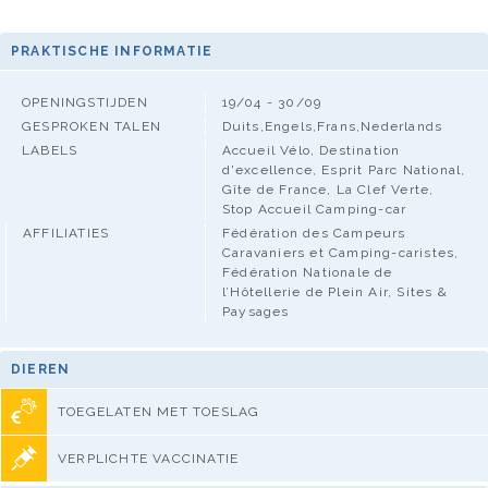
PRAKTISCHE INFORMATIE
OPENINGSTIJDEN
19/04 - 30/09
GESPROKEN TALEN
Duits,Engels,Frans,Nederlands
LABELS
Accueil Vélo, Destination
d'excellence, Esprit Parc National,
Gîte de France, La Clef Verte,
Stop Accueil Camping-car
AFFILIATIES
Fédération des Campeurs
Caravaniers et Camping-caristes,
Fédération Nationale de
l’Hôtellerie de Plein Air, Sites &
Paysages
DIEREN
TOEGELATEN MET TOESLAG
VERPLICHTE VACCINATIE