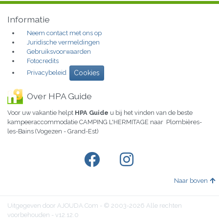
Informatie
Neem contact met ons op
Juridische vermeldingen
Gebruiksvoorwaarden
Fotocredits
Privacybeleid
Cookies
Over HPA Guide
Voor uw vakantie helpt
HPA Guide
u bij het vinden van de beste
kampeeraccommodatie CAMPING L'HERMITAGE naar Plombières-
les-Bains (Vogezen - Grand-Est)
Naar boven
Uitgegeven door AJOUDA.Com - © 2003-2026 Alle rechten
voorbehouden - v12.12.0