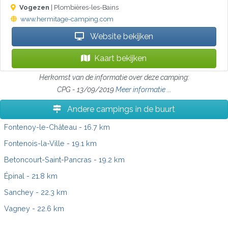
Vogezen
| Plombières-les-Bains
www.hermitage-camping.com
Website bekijken
Kaart bekijken
Herkomst van de informatie over deze camping:
CPG - 13/09/2019
Meer informatie ...
Andere campings in de buurt
Fontenoy-le-Château
- 16.7 km
Fontenois-la-Ville
- 19.1 km
Betoncourt-Saint-Pancras
- 19.2 km
Épinal
- 21.8 km
Sanchey
- 22.3 km
Vagney
- 22.6 km