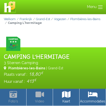
Menu
Welkom
Frankrijk
Grand-Est
Vogezen
Plombières-les-Bains
Camping L'hermitage
CAMPING L'HERMITAGE
3 Sterren Camping
Plombières-les-Bains
| Grand-Est
€
18,80
Plaats vanaf :
€
413
Huur vanaf :
Foto's
Video
Kaart
Accommodaties