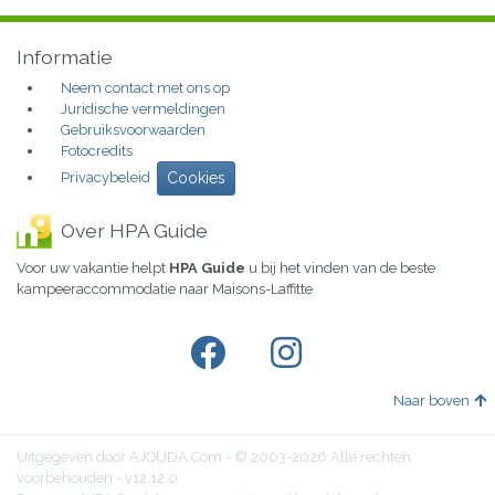
Informatie
Neem contact met ons op
Juridische vermeldingen
Gebruiksvoorwaarden
Fotocredits
Privacybeleid
Cookies
Over HPA Guide
Voor uw vakantie helpt
HPA Guide
u bij het vinden van de beste
kampeeraccommodatie naar Maisons-Laffitte
Naar boven
Uitgegeven door AJOUDA.Com - © 2003-2026 Alle rechten
voorbehouden - v12.12.0