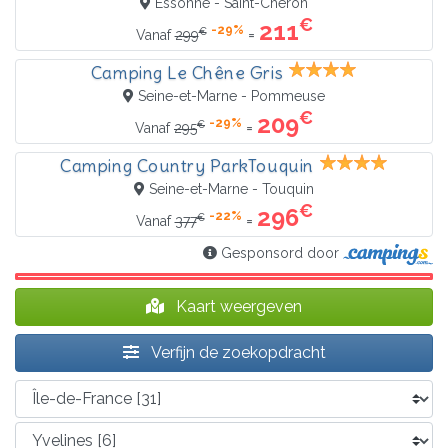
Essonne - Saint-Chéron
€
211
-29%
€
=
Vanaf
299
Camping Le Chêne Gris
Seine-et-Marne - Pommeuse
€
209
-29%
€
=
Vanaf
295
Camping Country ParkTouquin
Seine-et-Marne - Touquin
€
296
-22%
€
=
Vanaf
377
Gesponsord door
Kaart weergeven
Verfijn de zoekopdracht