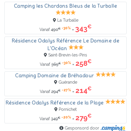
Camping les Chardons Bleus de la Turballe
La Turballe
€
343
-30%
€
=
Vanaf
490
Résidence Odalys Référence Le Domaine de
L'Océan
Saint-Brevin-les-Pins
€
258
-30%
€
=
Vanaf
369
Camping Domaine de Bréhadour
Guérande
€
214
-27%
€
=
Vanaf
294
Résidence Odalys Référence de la Plage
Pornichet
€
279
-20%
€
=
Vanaf
349
Gesponsord door