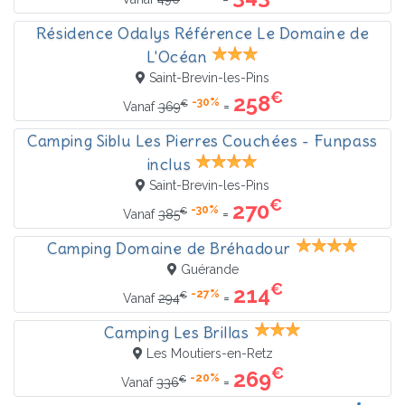
Résidence Odalys Référence Le Domaine de
L'Océan
Saint-Brevin-les-Pins
€
258
-30%
€
=
Vanaf
369
Camping Siblu Les Pierres Couchées - Funpass
inclus
Saint-Brevin-les-Pins
€
270
-30%
€
=
Vanaf
385
Camping Domaine de Bréhadour
Guérande
€
214
-27%
€
=
Vanaf
294
Camping Les Brillas
Les Moutiers-en-Retz
€
269
-20%
€
=
Vanaf
336