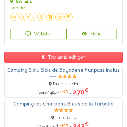
Givrand
Vendée
Website
Fiche
Top aanbiedingen
Camping Siblu Bois de Bayadène Funpass inclus
***
Piriac-sur-Mer
€
270
-30%
€
=
Vanaf
385
Camping les Chardons Bleus de la Turballe
La Turballe
€
343
-30%
€
=
Vanaf
490