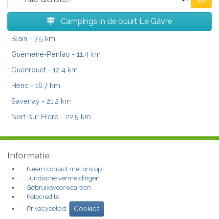
Campings in de buurt Le Gâvre
Blain
- 7.5 km
Guémené-Penfao
- 11.4 km
Guenrouet
- 12.4 km
Héric
- 16.7 km
Savenay
- 21.2 km
Nort-sur-Erdre
- 22.5 km
Informatie
Neem contact met ons op
Juridische vermeldingen
Gebruiksvoorwaarden
Fotocredits
Privacybeleid
Cookies