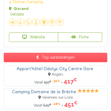
4 Sterren Camping
Givrand
Vendée
Website
Fiche
Top aanbiedingen
Appart'hôtel Odalys City Centre Gare
Angers
€
417
-30%
€
=
Vanaf
595
Camping Domaine de la Brèche
Varennes-sur-Loire
€
451
-28%
€
=
Vanaf
629