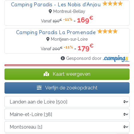
Camping Paradis - Les Nobis d'Anjou
Montreuil-Bellay
€
169
-11%
€
=
Vanaf
190
Camping Paradis La Promenade
Montjean-sur-Loire
€
179
-11%
€
=
Vanaf
200
Gesponsord door
Kaart weergeven
Verfijn de zoekopdracht