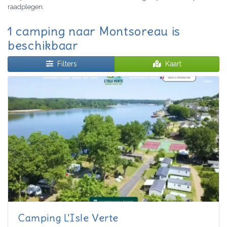
raadplegen.
1 camping naar Montsoreau is
beschikbaar
Filters
Kaart
Camping L'Isle Verte