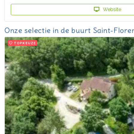
Website
Onze selectie in de buurt Saint-Floren
TOPKEUZE