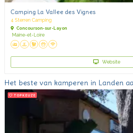
Camping La Vallee des Vignes
4 Sterren Camping
Concourson-sur-Layon
Maine-et-Loire
Website
Het beste van kamperen in Landen aa
TOPKEUZE