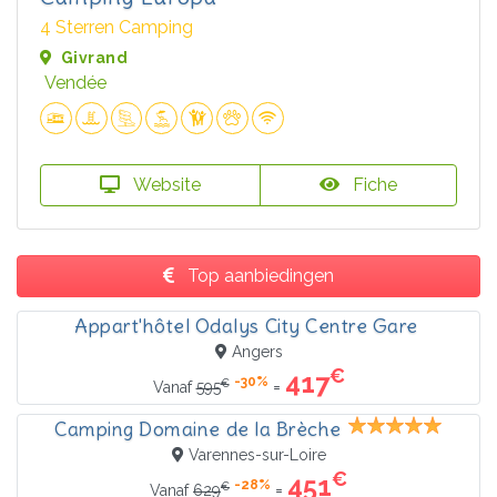
4 Sterren Camping
Givrand
Vendée
Website
Fiche
Top aanbiedingen
Appart'hôtel Odalys City Centre Gare
Angers
€
417
-30%
€
=
Vanaf
595
Camping Domaine de la Brèche
Varennes-sur-Loire
€
451
-28%
€
=
Vanaf
629