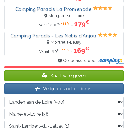
Camping Paradis La Promenade
Montjean-sur-Loire
€
179
-11%
€
=
Vanaf
200
Camping Paradis - Les Nobis d'Anjou
Montreuil-Bellay
€
169
-11%
€
=
Vanaf
190
Gesponsord door
Kaart weergeven
Verfijn de zoekopdracht