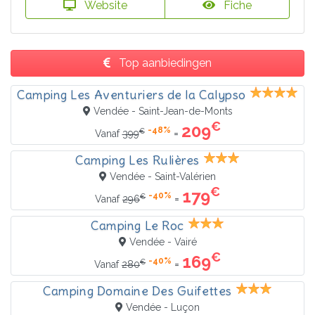
Website
Fiche
Top aanbiedingen
Camping Les Aventuriers de la Calypso
Vendée - Saint-Jean-de-Monts
€
209
-48%
€
=
Vanaf
399
Camping Les Rulières
Vendée - Saint-Valérien
€
179
-40%
€
=
Vanaf
296
Camping Le Roc
Vendée - Vairé
€
169
-40%
€
=
Vanaf
280
Camping Domaine Des Guifettes
Vendée - Luçon