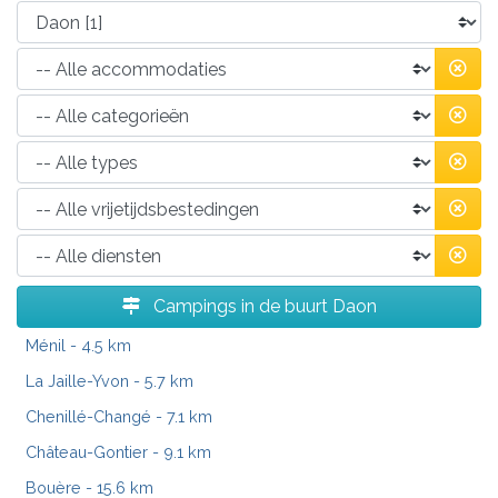
Campings in de buurt Daon
Ménil
- 4.5 km
La Jaille-Yvon
- 5.7 km
Chenillé-Changé
- 7.1 km
Château-Gontier
- 9.1 km
Bouère
- 15.6 km