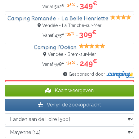
€
349
-38%
€
=
Vanaf
562
Camping Romanée - La Belle Henriette
Vendée - La Tranche-sur-Mer
€
309
-35%
€
=
Vanaf
475
Camping l'Océan
Vendée - Brem-sur-Mer
€
249
-34%
€
=
Vanaf
378
Gesponsord door
Kaart weergeven
Verfijn de zoekopdracht