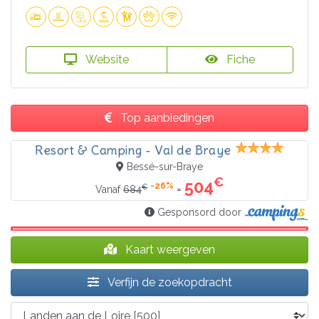
Website
Fiche
Top aanbiedingen
Resort & Camping - Val de Braye
Bessé-sur-Braye
€
504
-26%
€
=
Vanaf
684
Gesponsord door
Kaart weergeven
Verfijn de zoekopdracht