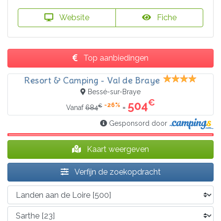
Website
Fiche
Top aanbiedingen
Resort & Camping - Val de Braye
Bessé-sur-Braye
€
504
-26%
€
=
Vanaf
684
Gesponsord door
Kaart weergeven
Verfijn de zoekopdracht