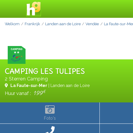
Welkom
Frankrijk
Landen aan de Loire
Vendée
La Faute-sur-Me
CAMPING LES TULIPES
2 Sterren Camping
La Faute-sur-Mer
| Landen aan de Loire
€
199
Huur vanaf :
Foto's