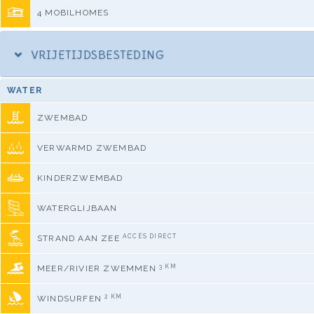
4 MOBILHOMES
VRIJETIJDSBESTEDING
WATER
ZWEMBAD
VERWARMD ZWEMBAD
KINDERZWEMBAD
WATERGLIJBAAN
ACCÈS DIRECT
STRAND AAN ZEE
3 KM
MEER/RIVIER ZWEMMEN
2 KM
WINDSURFEN