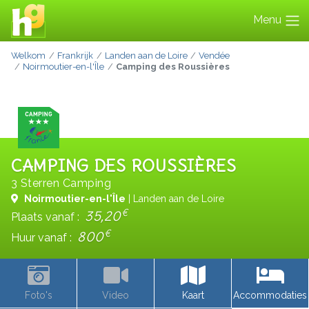
Menu
Welkom
Frankrijk
Landen aan de Loire
Vendée
Noirmoutier-en-l'Île
Camping des Roussières
CAMPING DES ROUSSIÈRES
3 Sterren Camping
Noirmoutier-en-l'Île
| Landen aan de Loire
€
35,20
Plaats vanaf :
€
800
Huur vanaf :
Foto's
Video
Kaart
Accommodaties