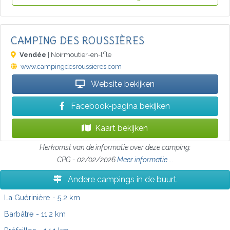
CAMPING DES ROUSSIÈRES
Vendée
| Noirmoutier-en-l'Île
www.campingdesroussieres.com
Website bekijken
Facebook-pagina bekijken
Kaart bekijken
Herkomst van de informatie over deze camping:
CPG - 02/02/2026
Meer informatie ...
Andere campings in de buurt
La Guérinière
- 5.2 km
Barbâtre
- 11.2 km