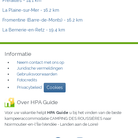
Préfailles
- 14.1 km
La Plaine-sur-Mer
- 16.2 km
Fromentine (Barre-de-Monts)
- 16.2 km
La Bernerie-en-Retz
- 19.4 km
Informatie
Neem contact met ons op
Juridische vermeldingen
Gebruiksvoorwaarden
Fotocredits
Privacybeleid
Cookies
Over HPA Guide
Voor uw vakantie helpt
HPA Guide
u bij het vinden van de beste
kampeeraccommodatie CAMPING DES ROUSSIÈRES naar
Noirmoutier-en-l'Île (Vendée - Landen aan de Loire)