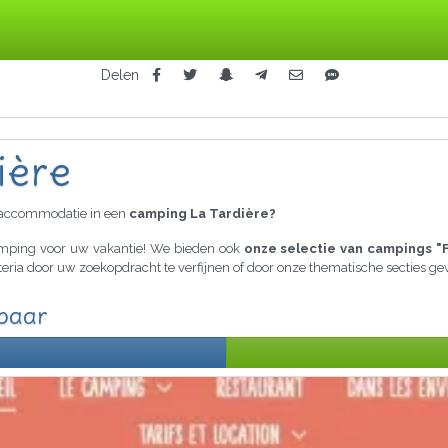
Delen
ière
raccommodatie in een
camping La Tardière?
camping voor uw vakantie! We bieden ook
onze selectie van campings "
iteria door uw zoekopdracht te verfijnen of door onze thematische secties 
kbaar