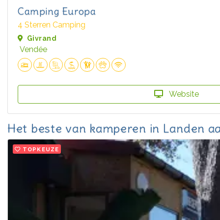
Camping Europa
4 Sterren Camping
Givrand
Vendée
Website
Het beste van kamperen in Landen aa
TOPKEUZE