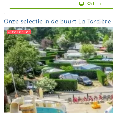
Website
Onze selectie in de buurt La Tardière
TOPKEUZE