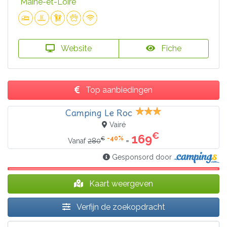
Maine-et-Loire
Website
Fiche
Top aanbiedingen
Camping Le Roc
Vairé
€
169
-40%
€
=
Vanaf
280
Gesponsord door
Kaart weergeven
Verfijn de zoekopdracht