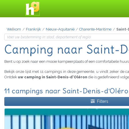
Welkom
Frankrijk
Nieuw-Aquitanië
Charente-Maritime
Saint-
Camping
naar Saint-D
Bent u op zoek naar een mooie kampeerplaats of een comfortabele huu
Bekijk onze lijst met 11 campings in deze gemeente, u vindt zeker de
Ontdek
uw camping in Saint-Denis-d'Oléron
die is gedefinieerd volg
11 campings naar Saint-Denis-d'Oléro
Filters