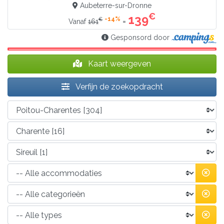
Aubeterre-sur-Dronne
€
139
-14%
€
=
Vanaf
161
Gesponsord door
Kaart weergeven
Verfijn de zoekopdracht