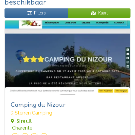
beschikbaar
Filters
Kaart
Camping du Nizour
3 Sterren Camping
Sireuil
Charente