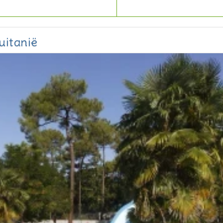
uitanië