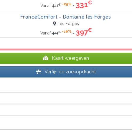
€
331
-25%
€
=
Vanaf
441
FranceComfort - Domaine les Forges
Les Forges
€
397
-10%
€
=
Vanaf
441
Kaart weergeven
Verfijn de zoekopdracht