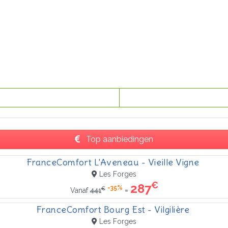
Top aanbiedingen
FranceComfort L'Aveneau - Vieille Vigne
Les Forges
€
287
-35%
€
=
Vanaf
441
FranceComfort Bourg Est - Vilgilière
Les Forges