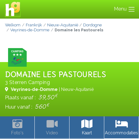
Menu
Welkom
Frankrijk
Nieuw-Aquitanië
Dordogne
Veyrines-de-Domme
Domaine les Pastourels
DOMAINE LES PASTOURELS
3 Sterren Camping
Veyrines-de-Domme
| Nieuw-Aquitanië
€
39,50
Plaats vanaf :
€
560
Huur vanaf :
Foto's
Video
Kaart
Accommodaties