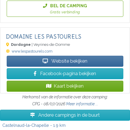
BEL DE CAMPING
Gratis verbinding
DOMAINE LES PASTOURELS
Dordogne
| Veyrines-de-Domme
www.lespastourels.com
Website bekijken
Facebook-pagina bekijken
Kaart bekijken
Herkomst van de informatie over deze camping:
CPG - 08/07/2026
Meer informatie ...
Andere campings in de buurt
Castelnaud-la-Chapelle
- 1.9 km