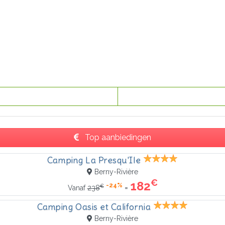
Top aanbiedingen
Camping La Presqu'Ile
Berny-Rivière
€
182
-24%
€
=
Vanaf
238
Camping Oasis et California
Berny-Rivière