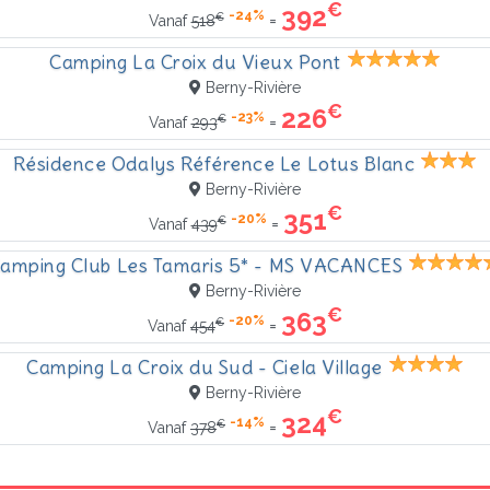
€
392
-24%
€
=
Vanaf
518
Camping La Croix du Vieux Pont
Berny-Rivière
€
226
-23%
€
=
Vanaf
293
Résidence Odalys Référence Le Lotus Blanc
Berny-Rivière
€
351
-20%
€
=
Vanaf
439
amping Club Les Tamaris 5* - MS VACANCES
Berny-Rivière
€
363
-20%
€
=
Vanaf
454
Camping La Croix du Sud - Ciela Village
Berny-Rivière
€
324
-14%
€
=
Vanaf
378